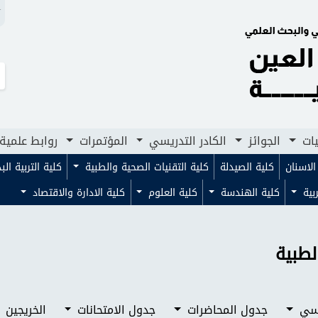
N
لجوائز
الكادر التدريسي
المؤتمرات
روابط علمية
مجلا
يات
الجوائز
الكادر التدريسي
المؤتمرات
روابط علمية
لاسنان
كلية الصيدلة
كلية التقنيات الصحية والطبية
كلية التربية ال
ربية
كلية الهندسة
كلية العلوم
كلية الادارة والاقتصاد
لطبية
اسي
جدول المحاضرات
جدول الامتحانات
الخريجين