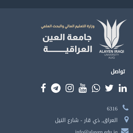
تواصل
6316
العراق, ذي قار - شارع النيل
info@alayen.edu.iq